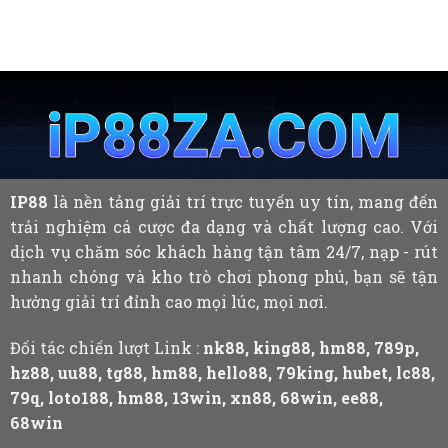
IP88
là nền tảng giải trí trực tuyến uy tín, mang đến
trải nghiệm cá cược đa dạng và chất lượng cao. Với
dịch vụ chăm sóc khách hàng tận tâm 24/7, nạp - rút
nhanh chóng và kho trò chơi phong phú, bạn sẽ tận
hưởng giải trí đỉnh cao mọi lúc, mọi nơi.
Đối tác chiến lượt
Link :
nk88
,
king88
,
hm88
,
789p
,
hz88
,
uu88
,
tg88
,
hm88
,
hello88
,
79king
,
hubet
,
lc88
,
79q
,
loto188
,
hm88
,
13win
,
xn88
,
68win
,
ee88
,
68win