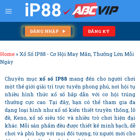
Chuyển
đến
nội
dung
ĐĂNG KÝ
ĐĂNG NHẬP
Home
»
Xổ Số IP88 - Cơ Hội May Mắn, Thưởng Lớn Mỗi
Ngày
Chuyên mục
xổ số IP88
mang đến cho người chơi
một thế giới giải trí trực tuyến phong phú, nơi hội tụ
nhiều hình thức xổ số hấp dẫn với cơ hội trúng
thưởng cực cao. Tại đây, bạn có thể tham gia đa
dạng loại hình như xổ số kiến thiết truyền thống, lô
đề, Keno, xổ số siêu tốc và nhiều trò chơi hiện đại
khác. Mỗi sản phẩm đều được thiết kế minh bạch, dễ
chơi và phù hợp với mọi đối tượng, từ người mới cho