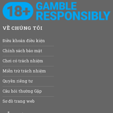
VỀ CHÚNG TÔI
Điều khoản điều kiện
Chính sách bảo mật
Chơi có trách nhiệm
Miễn trừ trách nhiệm
Quyền riêng tư
Câu hỏi thường Gặp
Sơ đồ trang web