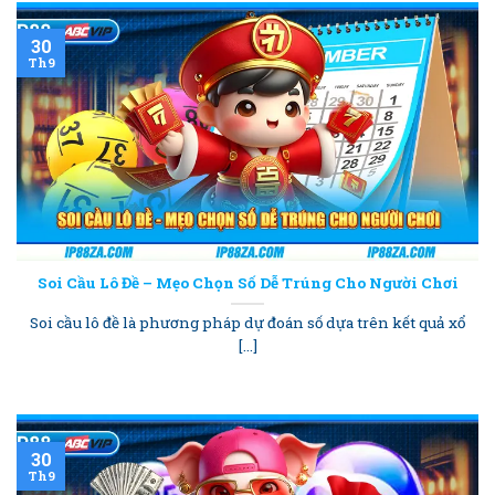
30
Th9
Soi Cầu Lô Đề – Mẹo Chọn Số Dễ Trúng Cho Người Chơi
Soi cầu lô đề là phương pháp dự đoán số dựa trên kết quả xổ
[...]
30
Th9