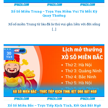
Xổ Số Miền Trung – Trọn Vẹn Niềm Vui Từ Mỗi Kỳ
Quay Thưởng
Xổ số miền Trung từ lâu đã là thú vui gắn liền với đời sống
[...]
30
Th9
Xổ Số Miền Bắc – Trực Tiếp Kịch Tính, Kết Quả Bất Ngờ