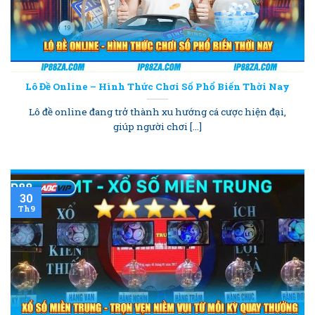
Lô Đề Online – Hình Thức Chơi Số Phổ Biến Thời Nay
Lô đề online đang trở thành xu hướng cá cược hiện đại,
giúp người chơi [...]
30
Th9