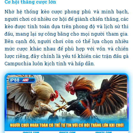
Cơ hội thắng cược lớn
Nhờ hệ thống kèo cược phong phú và minh bạch,
người chơi có nhiều cơ hội để giành chiến thắng, các
kèo được tính toán dựa trên phong độ và lịch sử thi
đấu, mang lại sự công bằng cho mọi người tham gia.
Bên cạnh đó, người chơi còn có thể lựa chọn nhiều
mức cược khác nhau để phù hợp với vốn và chiến
lược riêng, đây chính là yếu tố khiến các trận đấu gà
Campuchia luôn kịch tính và hấp dẫn.