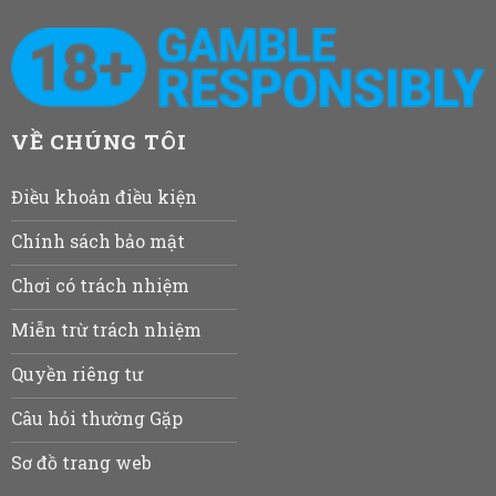
VỀ CHÚNG TÔI
Điều khoản điều kiện
Chính sách bảo mật
Chơi có trách nhiệm
Miễn trừ trách nhiệm
Quyền riêng tư
Câu hỏi thường Gặp
Sơ đồ trang web