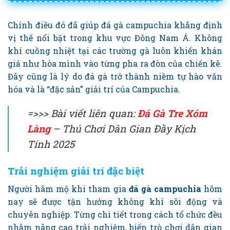
Chính điều đó đã giúp đá gà campuchia khẳng định
vị thế nổi bật trong khu vực Đông Nam Á. Không
khí cuồng nhiệt tại các trường gà luôn khiến khán
giả như hòa mình vào từng pha ra đòn của chiến kê.
Đây cũng là lý do đá gà trở thành niềm tự hào văn
hóa và là “đặc sản” giải trí của Campuchia.
=>>> Bài viết liên quan:
Đá Gà Tre Xóm
Làng
– Thú Chơi Dân Gian Đầy Kịch
Tính 2025
Trải nghiệm giải trí đặc biệt
Người hâm mộ khi tham gia
đá gà campuchia
hôm
nay sẽ được tận hưởng không khí sôi động và
chuyên nghiệp. Từng chi tiết trong cách tổ chức đều
nhằm nâng cao trải nghiệm, biến trò chơi dân gian