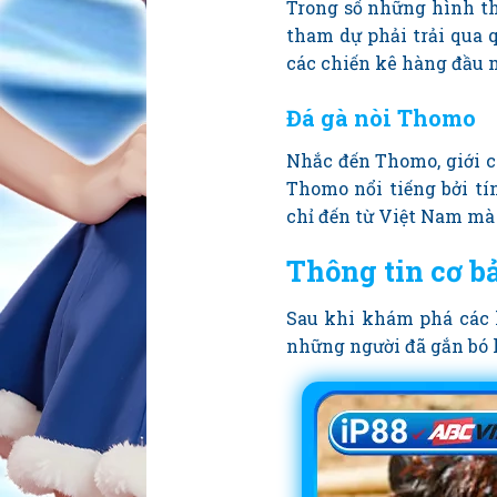
Trong số những hình th
tham dự phải trải qua 
các chiến kê hàng đầu m
Đá gà nòi Thomo
Nhắc đến Thomo, giới c
Thomo nổi tiếng bởi t
chỉ đến từ Việt Nam mà 
Thông tin cơ b
Sau khi khám phá các 
những người đã gắn bó l