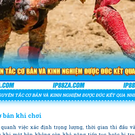
UYÊN TẮC CƠ BẢN VÀ KINH NGHIỆM ĐƯỢC ĐÚC KẾT QUA NHI
 bản khi chơi
quanh việc xác định trọng lượng, thời gian thi đấu 
c khi một bên không còn khả năng tiếp tục hoặc bị trọ