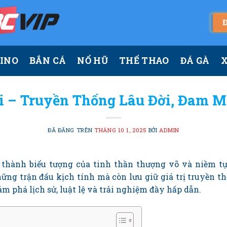
Đ
INO
BẮN CÁ
NỔ HŨ
THỂ THAO
ĐÁ GÀ
X
i – Truyền Thống Lâu Đời, Đam M
ĐÃ ĐĂNG TRÊN
THÁNG 10 1, 2025
BỞI
ADMIN
ở thành biểu tượng của tinh thần thượng võ và niềm tự
ng trận đấu kịch tính mà còn lưu giữ giá trị truyền th
ám phá lịch sử, luật lệ và trải nghiệm đầy hấp dẫn.