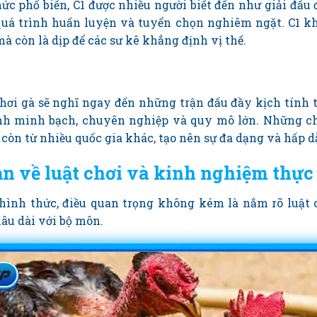
ức phổ biến, C1 được nhiều người biết đến như giải đấu
quá trình huấn luyện và tuyển chọn nghiêm ngặt. C1 kh
à còn là dịp để các sư kê khẳng định vị thế.
hơi gà sẽ nghĩ ngay đến những trận đấu đầy kịch tính t
ính minh bạch, chuyên nghiệp và quy mô lớn. Những ch
còn từ nhiều quốc gia khác, tạo nên sự đa dạng và hấp d
ản về luật chơi và kinh nghiệm thực
hình thức, điều quan trọng không kém là nắm rõ luật 
âu dài với bộ môn.