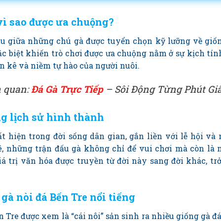
 vì sao được ưa chuộng?
ấu giữa những chú gà được tuyển chọn kỹ lưỡng về giốn
c biệt khiến trò chơi được ưa chuộng nằm ở sự kịch tín
ến kê và niềm tự hào của người nuôi.
ên quan:
Đá Gà Trực Tiếp
– Sôi Động Từng Phút Giâ
ng lịch sử hình thành
ất hiện trong đời sống dân gian, gắn liền với lễ hội và
, những trận đấu gà không chỉ để vui chơi mà còn là n
iá trị văn hóa được truyền từ đời này sang đời khác, tr
gà nòi đá Bến Tre nổi tiếng
n Tre được xem là “cái nôi” sản sinh ra nhiều giống gà 