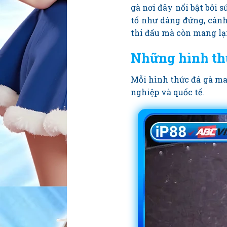
gà nơi đây nổi bật bởi 
tố như dáng đứng, cánh
thi đấu mà còn mang lại
Những hình thứ
Mỗi hình thức đá gà man
nghiệp và quốc tế.