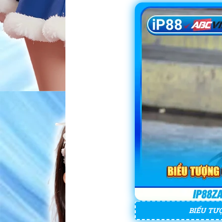
BIỂU TƯ