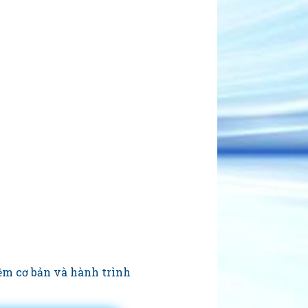
iệm cơ bản và hành trình