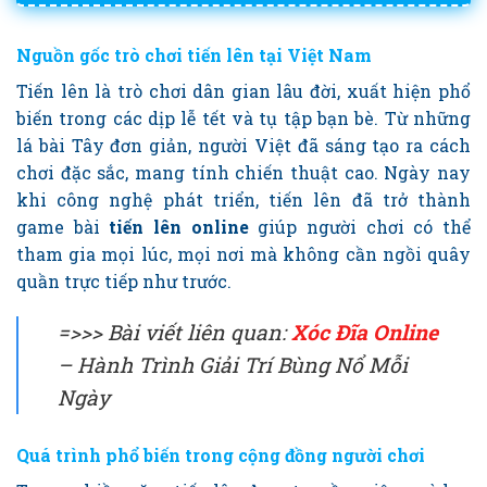
Nguồn gốc trò chơi tiến lên tại Việt Nam
Tiến lên là trò chơi dân gian lâu đời, xuất hiện phổ
biến trong các dịp lễ tết và tụ tập bạn bè. Từ những
lá bài Tây đơn giản, người Việt đã sáng tạo ra cách
chơi đặc sắc, mang tính chiến thuật cao. Ngày nay
khi công nghệ phát triển, tiến lên đã trở thành
game bài
tiến lên online
giúp người chơi có thể
tham gia mọi lúc, mọi nơi mà không cần ngồi quây
quần trực tiếp như trước.
=>>> Bài viết liên quan:
Xóc Đĩa Online
– Hành Trình Giải Trí Bùng Nổ Mỗi
Ngày
Quá trình phổ biến trong cộng đồng người chơi