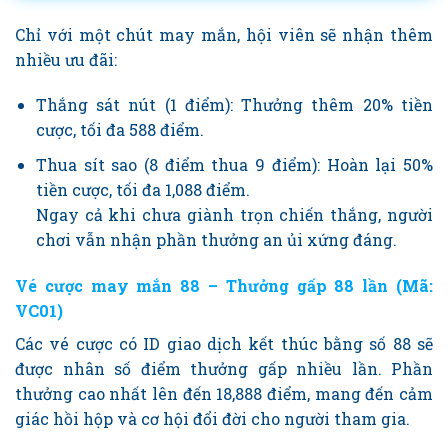
Chỉ với một chút may mắn, hội viên sẽ nhận thêm
nhiều ưu đãi:
Thắng sát nút (1 điểm): Thưởng thêm 20% tiền
cược, tối đa 588 điểm.
Thua sít sao (8 điểm thua 9 điểm): Hoàn lại 50%
tiền cược, tối đa 1,088 điểm.
Ngay cả khi chưa giành trọn chiến thắng, người
chơi vẫn nhận phần thưởng an ủi xứng đáng.
Vé cược may mắn 88 – Thưởng gấp 88 lần (Mã:
VC01)
Các vé cược có ID giao dịch kết thúc bằng số 88 sẽ
được nhân số điểm thưởng gấp nhiều lần. Phần
thưởng cao nhất lên đến 18,888 điểm, mang đến cảm
giác hồi hộp và cơ hội đổi đời cho người tham gia.