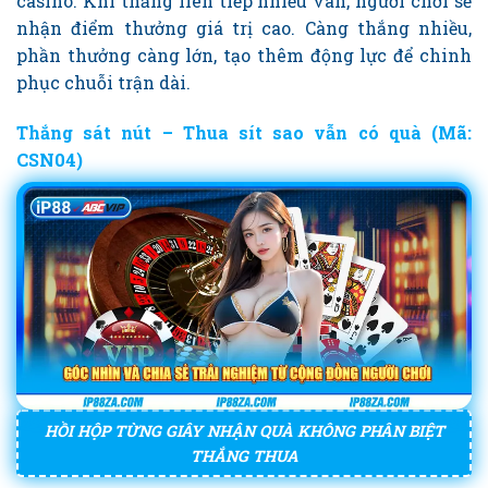
casino. Khi thắng liên tiếp nhiều ván, người chơi sẽ
nhận điểm thưởng giá trị cao. Càng thắng nhiều,
phần thưởng càng lớn, tạo thêm động lực để chinh
phục chuỗi trận dài.
Thắng sát nút – Thua sít sao vẫn có quà (Mã:
CSN04)
HỒI HỘP TỪNG GIÂY NHẬN QUÀ KHÔNG PHÂN BIỆT
THẮNG THUA