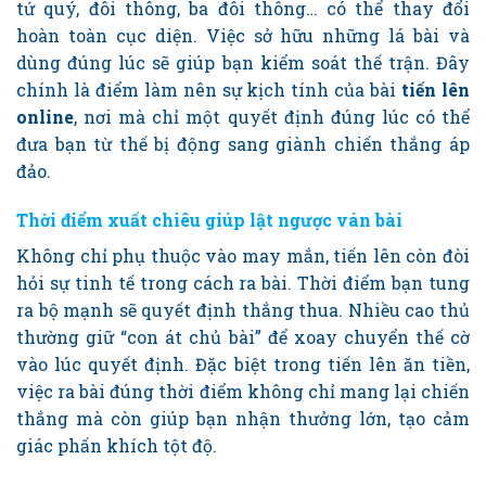
tứ quý, đôi thông, ba đôi thông… có thể thay đổi
hoàn toàn cục diện. Việc sở hữu những lá bài và
dùng đúng lúc sẽ giúp bạn kiểm soát thế trận. Đây
chính là điểm làm nên sự kịch tính của bài
tiến lên
online
, nơi mà chỉ một quyết định đúng lúc có thể
đưa bạn từ thế bị động sang giành chiến thắng áp
đảo.
Thời điểm xuất chiêu giúp lật ngược ván bài
Không chỉ phụ thuộc vào may mắn, tiến lên còn đòi
hỏi sự tinh tế trong cách ra bài. Thời điểm bạn tung
ra bộ mạnh sẽ quyết định thắng thua. Nhiều cao thủ
thường giữ “con át chủ bài” để xoay chuyển thế cờ
vào lúc quyết định. Đặc biệt trong tiến lên ăn tiền,
việc ra bài đúng thời điểm không chỉ mang lại chiến
thắng mà còn giúp bạn nhận thưởng lớn, tạo cảm
giác phấn khích tột độ.