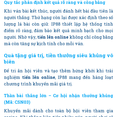
Quy tắc phân định kết quả rõ ràng và công bằng
Khi ván bài kết thúc, người đánh hết bài đầu tiên là
người thắng. Thứ hạng còn lại được xác định theo số
lượng lá bài còn giữ. IP88 thiết lập hệ thống tính
điểm rõ ràng, đảm bảo kết quả minh bạch cho mọi
người. Nhờ vậy,
tiến lên online
không chỉ công bằng
mà còn tăng sự kịch tính cho mỗi ván.
Quà tặng giá trị, tiền thưởng siêu khủng vô
biên
Để tri ân hội viên và tạo thêm hứng khởi khi trải
nghiệm
tiến lên online
, IP88 mang đến hàng loạt
chương trình khuyến mãi giá trị.
Thần bài thắng lớn – Cơ hội nhận thưởng khủng
(Mã: CSN03)
Khuyến mãi dành cho toàn bộ hội viên tham gia