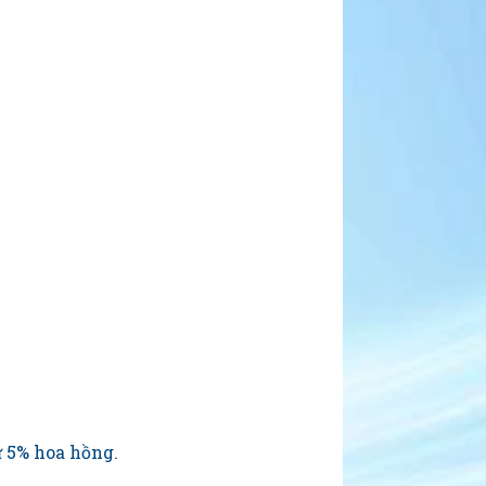
ừ 5% hoa hồng.