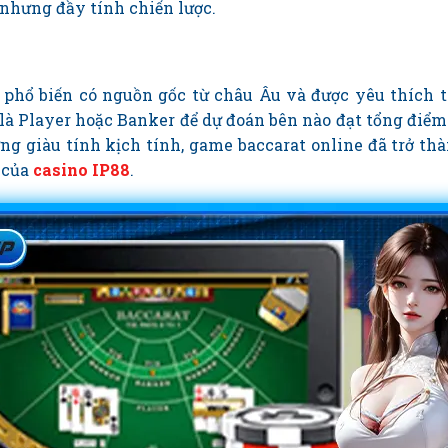
 nhưng đầy tính chiến lược.
ài phổ biến có nguồn gốc từ châu Âu và được yêu thích t
là Player hoặc Banker để dự đoán bên nào đạt tổng điểm 
g giàu tính kịch tính, game baccarat online đã trở thà
 của
casino IP88
.