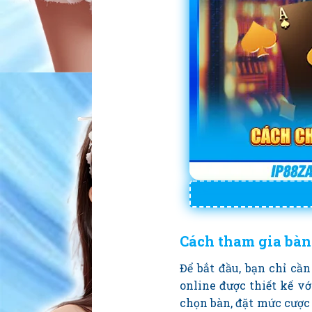
Cách tham gia bàn
Để bắt đầu, bạn chỉ cầ
online được thiết kế v
chọn bàn, đặt mức cược