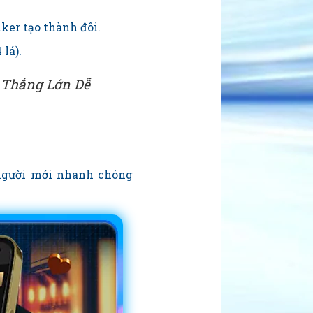
nker tạo thành đôi.
 lá).
 Thắng Lớn Dễ
 người mới nhanh chóng