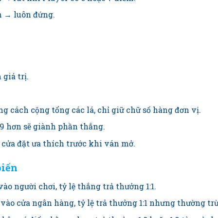
m → luôn đứng.
giá trị.
g cách cộng tổng các lá, chỉ giữ chữ số hàng đơn vị.
 9 hơn sẽ giành phần thắng.
cửa đặt ưa thích trước khi ván mở.
biến
ào người chơi, tỷ lệ thắng trả thưởng 1:1.
 vào cửa ngân hàng, tỷ lệ trả thưởng 1:1 nhưng thường tr