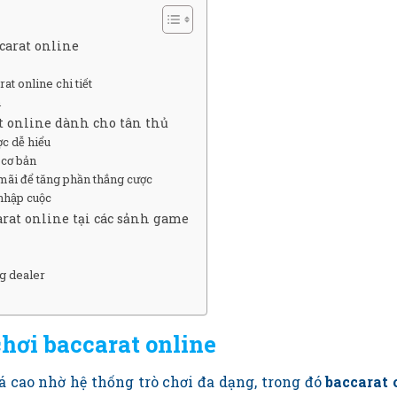
carat online
t online chi tiết
n
t online dành cho tân thủ
c dễ hiểu
 cơ bản
ãi để tăng phần thắng cược
 nhập cuộc
arat online tại các sảnh game
ng dealer
chơi baccarat online
 cao nhờ hệ thống trò chơi đa dạng, trong đó
baccarat 