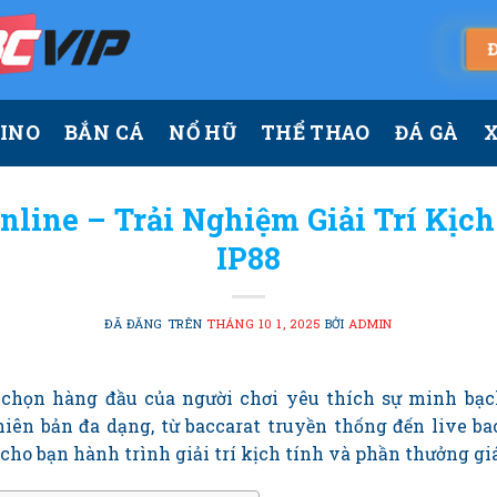
INO
BẮN CÁ
NỔ HŨ
THỂ THAO
ĐÁ GÀ
X
nline – Trải Nghiệm Giải Trí Kịc
IP88
ĐÃ ĐĂNG TRÊN
THÁNG 10 1, 2025
BỞI
ADMIN
 chọn hàng đầu của người chơi yêu thích sự minh bạc
hiên bản đa dạng, từ baccarat truyền thống đến live bac
ho bạn hành trình giải trí kịch tính và phần thưởng giá 