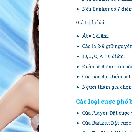
Nếu Banker có 7 điể
Giá trị lá bài:
Át = 1 điểm.
Các lá 2-9 giữ nguyên 
10, J, Q, K = 0 điểm.
Điểm số được tính bằn
Cửa nào đạt điểm sát
Người tham gia chọn 
Các loại cược phổ 
Cửa Player: Đặt cược v
Cửa Banker: Đặt cược